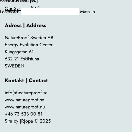
Våra system [SE]
Our Systems [EN]
Lösenord:
Adress | Address
NatureProof Sweden AB
Energy Evolution Center
Kungsgatan 61
632 21 Eskilstuna
SWEDEN
Kontakt | Contact
info(at)natureproof.se
www.natureproof.se
www.natureproof.nu
+46 73 533 00 81
Site by
[R]opa © 2025