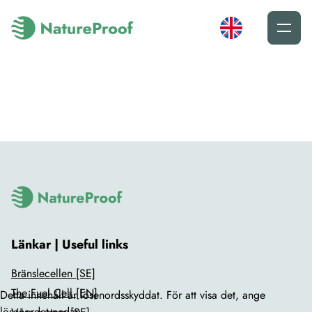
Länkar | Useful links
Bränslecellen [SE]
The Fuel Cell [EN]
Detta innehåll är lösenordsskyddat. För att visa det, ange
lösenordet nedan.